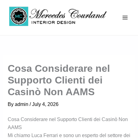
Skip
to
content
Mercedes Courland
Cosa Considerare nel
Supporto Clienti dei
Casinò Non AAMS
By
admin
/
July 4, 2026
Cosa Considerare nel Supporto Clienti dei Casinò Non
AAMS
Mi chiamo Luca Ferrari e sono un esperto del settore dei