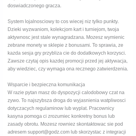
doswiadczonego gracza.
System lojalnosciowy to cos wiecej niz tylko punkty.
Dzieki wyzwaniom, kolekcjom kart i turniejom, twoja
aktywnosc jest stale wynagradzana. Mozesz wymienic
zebrane monety w sklepie z bonusami. To sprawia, ze
kazda sesja gry przybliza cie do dodatkowych korzysci.
Zawsze czytaj opis kazdej promocji przed jej aktywacja,
aby wiedziec, czy wymaga ona recznego zatwierdzenia.
Wsparcie i bezpieczna komunikacja
W razie pytan masz do dyspozycji calodobowy czat na
zywo. To najszybsza droga do wyjasnienia watpliwosci
dotyczacych regulaminow lub wyplat. Pracownicy
kasyna pomoga ci zrozumiec konkretny bonus lub
zasady obrotu. Mozesz rowniez skontaktowac sie pod
adresem support@godz.com lub skorzystac z integracji