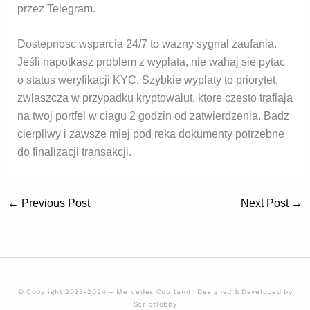
przez Telegram.
Dostepnosc wsparcia 24/7 to wazny sygnal zaufania.
Jeśli napotkasz problem z wyplata, nie wahaj sie pytac
o status weryfikacji KYC. Szybkie wyplaty to priorytet,
zwlaszcza w przypadku kryptowalut, ktore czesto trafiaja
na twoj portfel w ciagu 2 godzin od zatwierdzenia. Badz
cierpliwy i zawsze miej pod reka dokumenty potrzebne
do finalizacji transakcji.
←
Previous Post
Next Post
→
© Copyright 2023-2024 – Mercedes Courland | Designed & Developed by
Scriptlobby