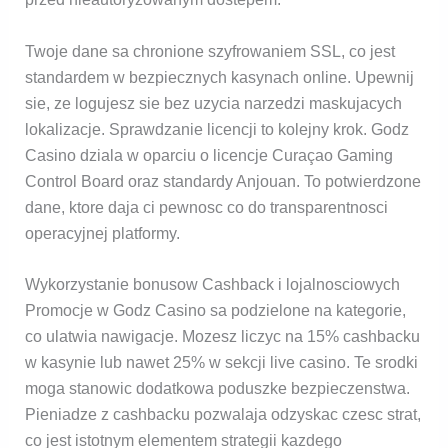
Twoje dane sa chronione szyfrowaniem SSL, co jest
standardem w bezpiecznych kasynach online. Upewnij
sie, ze logujesz sie bez uzycia narzedzi maskujacych
lokalizacje. Sprawdzanie licencji to kolejny krok. Godz
Casino dziala w oparciu o licencje Curaçao Gaming
Control Board oraz standardy Anjouan. To potwierdzone
dane, ktore daja ci pewnosc co do transparentnosci
operacyjnej platformy.
Wykorzystanie bonusow Cashback i lojalnosciowych
Promocje w Godz Casino sa podzielone na kategorie,
co ulatwia nawigacje. Mozesz liczyc na 15% cashbacku
w kasynie lub nawet 25% w sekcji live casino. Te srodki
moga stanowic dodatkowa poduszke bezpieczenstwa.
Pieniadze z cashbacku pozwalaja odzyskac czesc strat,
co jest istotnym elementem strategii kazdego