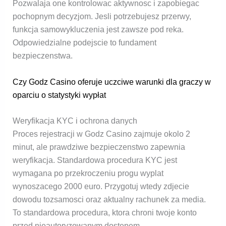
Pozwalaja one kontrolowac aktywnosc i zapobiegac
pochopnym decyzjom. Jesli potrzebujesz przerwy,
funkcja samowykluczenia jest zawsze pod reka.
Odpowiedzialne podejscie to fundament
bezpieczenstwa.
Czy Godz Casino oferuje uczciwe warunki dla graczy w
oparciu o statystyki wypłat
Weryfikacja KYC i ochrona danych
Proces rejestracji w Godz Casino zajmuje okolo 2
minut, ale prawdziwe bezpieczenstwo zapewnia
weryfikacja. Standardowa procedura KYC jest
wymagana po przekroczeniu progu wyplat
wynoszacego 2000 euro. Przygotuj wtedy zdjecie
dowodu tozsamosci oraz aktualny rachunek za media.
To standardowa procedura, ktora chroni twoje konto
przed nieautoryzowanym dostepem.